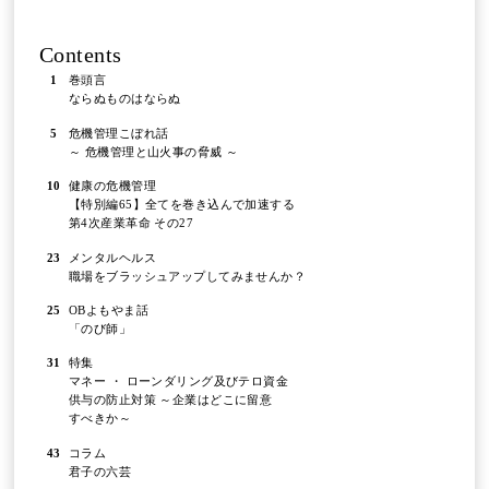
Contents
1
巻頭言
ならぬものはならぬ
5
危機管理こぼれ話
～ 危機管理と山火事の脅威 ～
10
健康の危機管理
【特別編65】全てを巻き込んで加速する
第4次産業革命 その27
23
メンタルヘルス
職場をブラッシュアップしてみませんか？
25
OBよもやま話
「のび師」
31
特集
マネー ・ ローンダリング及びテロ資金
供与の防止対策 ～企業はどこに留意
すべきか～
43
コラム
君子の六芸