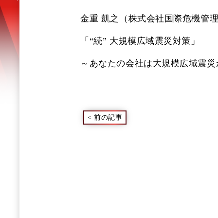
金重 凱之（株式会社国際危機管
「“続” 大規模広域震災対策」
～あなたの会社は大規模広域震災
<
前の記事