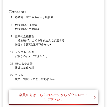
Contents
1
巻頭言 省エネルギーと脱炭素
5
危機管理こぼれ話
危機管理と巨大津波
9
健康の危機管理
【特別編47】全てを巻き込んで加速する
加速する第4次産業革命その9
17
メンタルヘルス
だれかのためにできること
20
OBよもやま話
津波の基礎知識
25
コラム
次の「震度7」にどう対処するか
会員の方はこちらのページからダウンロード
して下さい。